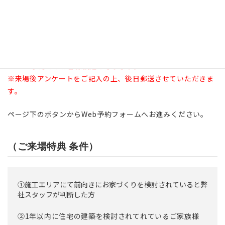
〈Web予約来場特典〉
ご来場特典として、
Amazonギフト or QUOカード 20,000円
分
プレゼント！
お気軽にご予約お待ちしております。
※Web予約でのお客様限定となります。
※来場後アンケートをご記入の上、後日郵送させていただきま
す。
ページ下のボタンからWeb予約フォームへお進みください。
（ご来場特典 条件）
①施工エリアにて前向きにお家づくりを検討されていると弊
社スタッフが判断した方
②1年以内に住宅の建築を検討されてれているご家族様