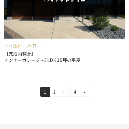
9/27(土)〜10/5(日)
【完成内覧会】
インナーガレージ＋3LDK 39坪の平屋
投
固
固
固
1
2
…
4
»
定
定
定
稿
ペ
ペ
ペ
の
ー
ー
ー
ジ
ジ
ジ
ペ