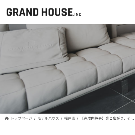
コ
ナ
ン
ビ
テ
ゲ
ン
ー
ツ
シ
へ
ョ
ス
ン
キ
に
ッ
移
プ
動
トップページ
モデルハウス
福井県
【完成内覧会】光と広がり、そし