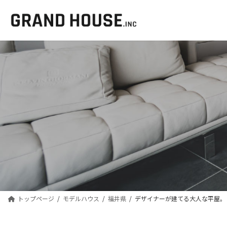
コ
ナ
ン
ビ
テ
ゲ
ン
ー
ツ
シ
へ
ョ
ス
ン
キ
に
ッ
移
プ
動
トップページ
モデルハウス
福井県
デザイナーが建てる大人な平屋。