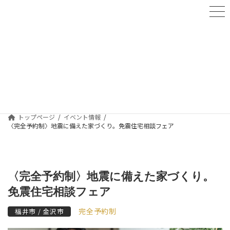
コ
ナ
ン
ビ
テ
ゲ
ン
ー
ツ
シ
へ
ョ
イベント情報
ス
ン
キ
に
ッ
移
プ
動
トップページ
イベント情報
〈完全予約制〉地震に備えた家づくり。免震住宅相談フェア
〈完全予約制〉地震に備えた家づくり。
免震住宅相談フェア
完全予約制
福井市 / 金沢市