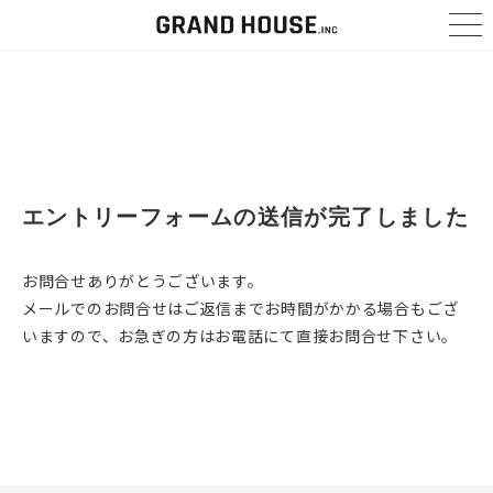
コ
ナ
ン
ビ
テ
ゲ
ン
ー
ツ
シ
へ
ョ
ス
ン
キ
に
ッ
移
プ
動
エントリーフォームの送信が完了しました
お問合せありがとうございます。
メールでのお問合せはご返信までお時間がかかる場合もござ
いますので、お急ぎの方はお電話にて直接お問合せ下さい。