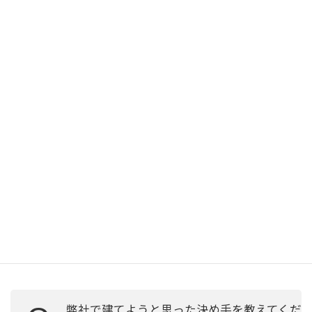
家づくりを始めたきっかけを教えてくださ
Q
い。
アパートの家賃がどんどん高くなったこと。周りの人たちが家
を建て始めたことです。
家づくりでどのようなことを重視されまし
Q
たか？
家事動線、収納スペースです。
弊社で建てようと思った決め手を教えてくだ