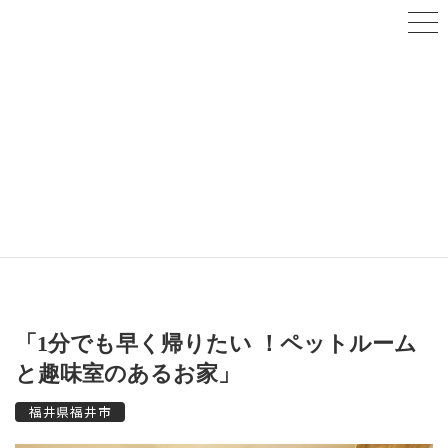
コ
ナ
ン
ビ
テ
ゲ
ン
ー
ツ
シ
へ
ョ
施工事例
ス
ン
キ
に
ッ
移
プ
動
トップページ
施工事例
新築住宅
「1分でも早く帰りたい ！ペットルームと趣味室のあるお家」
「1分でも早く帰りたい ！ペットルーム
と趣味室のあるお家」
福井県福井市