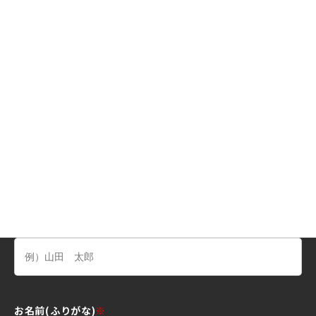
※来場特典は事前アンケートをご記入いただいた方のみ対象
となります。フォーム送信後に表示される事前アンケートを
忘れずにご記入ください。
内覧会・イベント名 (変更不可)
土地発見ラボ in 福井 / 石川
お名前
※
お名前(ふりがな)
※