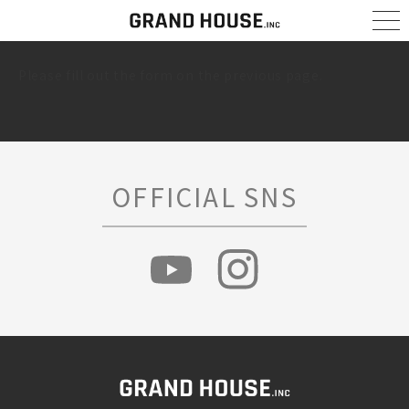
コ
ナ
ン
ビ
テ
ゲ
ン
ー
Please fill out the form on the previous page.
ツ
シ
へ
ョ
ス
ン
キ
に
ッ
移
プ
動
OFFICIAL SNS